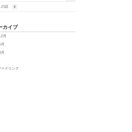
この話
2
ーカイブ
12月
5月
4月
サードリンク