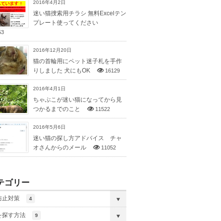
2016年4月2日
迷い猫捜索用チラシ 無料Excelテン
プレート使ってください
53
2016年12月20日
猫の首輪用にペット迷子札を手作
りしました 犬にもOK
16129
2016年4月1日
ちゃぶこが迷い猫になってから見
つかるまでのこと
11522
2016年5月6日
迷い猫の探し方アドバイス チャ
オさんからのメール
11052
テゴリー
防止対策
4
を探す方法
9