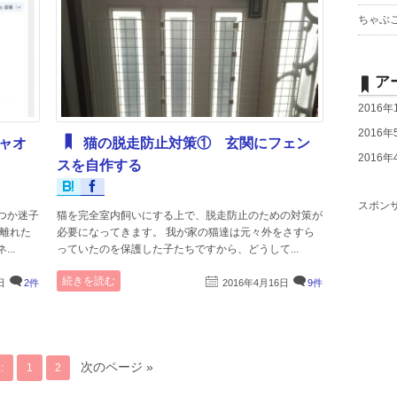
ちゃぶ
ア
2016年
2016年
ャオ
猫の脱走防止対策① 玄関にフェン
2016年
スを自作する
スポン
つか迷子
猫を完全室内飼いにする上で、脱走防止のための対策が
ら離れた
必要になってきます。 我が家の猫達は元々外をさすら
..
っていたのを保護した子たちですから、どうして...
続きを読む
日
2件
2016年4月16日
9件
次のページ »
:
1
2