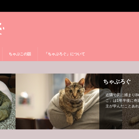
ちゃぶこの話
「ちゃぶろぐ」について
ちゃぶろぐ
近隣で罠に捕まり8
こ」は1年半後に奇
主が学んだことあれ