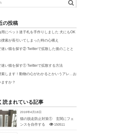
近の投稿
輪用にペット迷子札を手作りしました 犬にもOK
の捜索が長引いてしまった時の心構え
迷い猫を探す② Twitterで拡散した後のことと
迷い猫を探す① Twitterで拡散する方法
捜索します！動物の心がわかるとかいうアレ…お
いますか？
く読まれている記事
2016年4月16日
猫の脱走防止対策① 玄関にフェ
ンスを自作する
150511