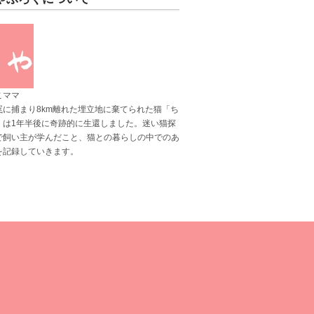
こママ
罠に捕まり8km離れた埋立地に棄てられた猫「ち
」は1年半後に奇跡的に生還しました。迷い猫探
で飼い主が学んだこと、猫との暮らしの中でのあ
を記録していきます。