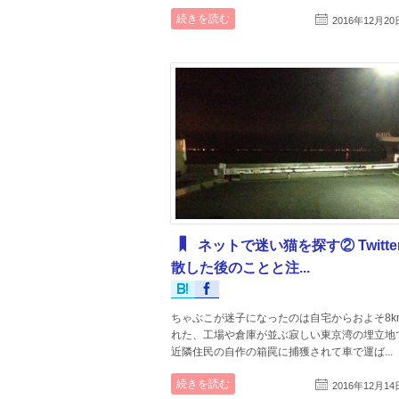
続きを読む
2016年12月20
ネットで迷い猫を探す② Twitte
散した後のことと注...
ちゃぶこが迷子になったのは自宅からおよそ8k
れた、工場や倉庫が並ぶ寂しい東京湾の埋立地
近隣住民の自作の箱罠に捕獲されて車で運ば...
続きを読む
2016年12月14