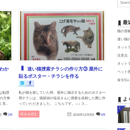
最
猫の首
迷い猫
ネットで
注意点
ネットで
わか
迷い猫捜索チラシの作り方③ 屋外に
ペット
貼るポスター・チラシを作る
金を払
な勧誘
私が猫を探していた時、屋外に掲示するためのポスター
東の方角
用チラシは、猫探偵の塩谷さんに捜索を依頼した際に作
よ
...
っていただきました。 こちらです。↓↓↓ ス...
1
続きを読む
日
2件
2016年12月8日
0件