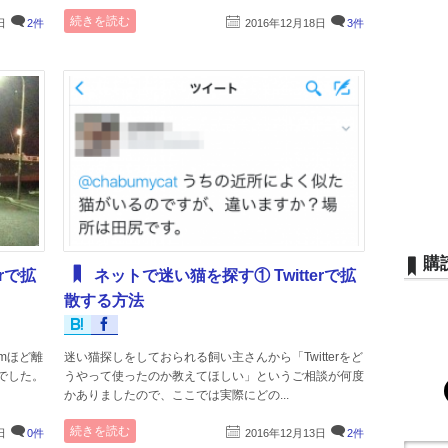
続きを読む
日
2件
2016年12月18日
3件
購
rで拡
ネットで迷い猫を探す① Twitterで拡
散する方法
mほど離
迷い猫探しをしておられる飼い主さんから「Twitterをど
でした。
うやって使ったのか教えてほしい」というご相談が何度
かありましたので、ここでは実際にどの...
続きを読む
日
0件
2016年12月13日
2件