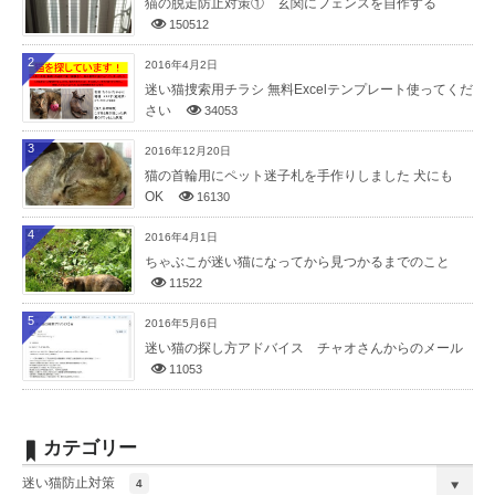
猫の脱走防止対策① 玄関にフェンスを自作する
150512
2
2016年4月2日
迷い猫捜索用チラシ 無料Excelテンプレート使ってくだ
さい
34053
3
2016年12月20日
猫の首輪用にペット迷子札を手作りしました 犬にも
OK
16130
4
2016年4月1日
ちゃぶこが迷い猫になってから見つかるまでのこと
11522
5
2016年5月6日
迷い猫の探し方アドバイス チャオさんからのメール
11053
カテゴリー
迷い猫防止対策
4