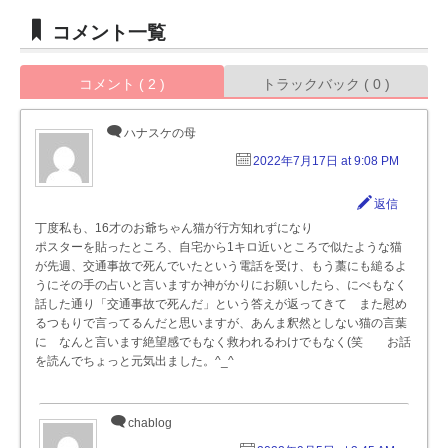
コメント一覧
コメント ( 2 )
トラックバック ( 0 )
ハナスケの母
2022年7月17日 at 9:08 PM
返信
丁度私も、16才のお爺ちゃん猫が行方知れずになり
ポスターを貼ったところ、自宅から1キロ近いところで似たような猫
が先週、交通事故で死んでいたという電話を受け、もう藁にも縋るよ
うにその手の占いと言いますか神がかりにお願いしたら、にべもなく
話した通り「交通事故で死んだ」という答えが返ってきて また慰め
るつもりで言ってるんだと思いますが、あんま釈然としない猫の言葉
に なんと言います絶望感でもなく救われるわけでもなく(笑 お話
を読んでちょっと元気出ました。^_^
chablog