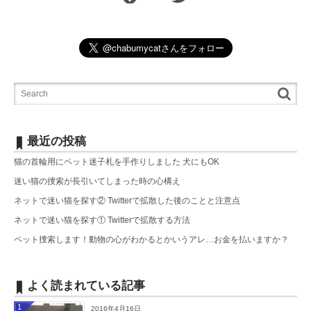
最近の投稿
猫の首輪用にペット迷子札を手作りしました 犬にもOK
迷い猫の捜索が長引いてしまった時の心構え
ネットで迷い猫を探す② Twitterで拡散した後のことと注意点
ネットで迷い猫を探す① Twitterで拡散する方法
ペット捜索します！動物の心がわかるとかいうアレ…お金を払いますか？
よく読まれている記事
1
2016年4月16日