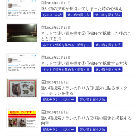
2016年12月18日
迷い猫の捜索が長引いてしまった時の心構え
ちゃぶこの話
迷い猫の探し方
迷い猫を探す方法
2016年12月14日
ネットで迷い猫を探す② Twitterで拡散した後のこ
とと注意点
ネットで情報を集める・拡散する
迷い猫を探す方法
2016年12月13日
ネットで迷い猫を探す① Twitterで拡散する方法
ネットで情報を集める・拡散する
迷い猫を探す方法
2016年12月8日
迷い猫捜索チラシの作り方③ 屋外に貼るポスタ
ー・チラシを作る
捜索チラシ・ポスター
迷い猫を探す方法
2016年12月8日
迷い猫捜索チラシの作り方② 猫の画像と掲載する
内容
捜索チラシ・ポスター
迷い猫を探す方法