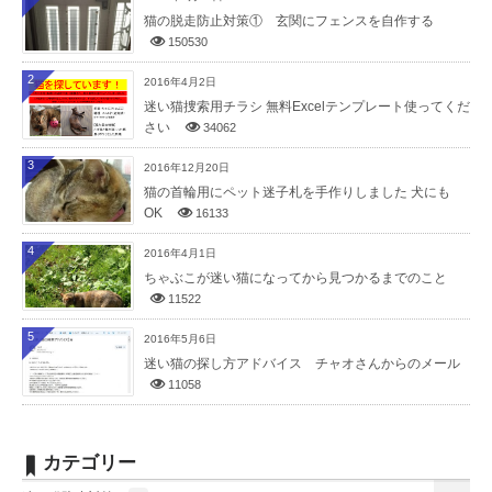
猫の脱走防止対策① 玄関にフェンスを自作する
150530
2
2016年4月2日
迷い猫捜索用チラシ 無料Excelテンプレート使ってくだ
さい
34062
3
2016年12月20日
猫の首輪用にペット迷子札を手作りしました 犬にも
OK
16133
4
2016年4月1日
ちゃぶこが迷い猫になってから見つかるまでのこと
11522
5
2016年5月6日
迷い猫の探し方アドバイス チャオさんからのメール
11058
カテゴリー