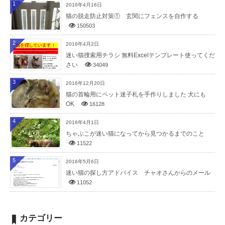
1
2016年4月16日
猫の脱走防止対策① 玄関にフェンスを自作する
150503
2
2016年4月2日
迷い猫捜索用チラシ 無料Excelテンプレート使ってくだ
さい
34049
3
2016年12月20日
猫の首輪用にペット迷子札を手作りしました 犬にも
OK
16128
4
2016年4月1日
ちゃぶこが迷い猫になってから見つかるまでのこと
11522
5
2016年5月6日
迷い猫の探し方アドバイス チャオさんからのメール
11052
カテゴリー