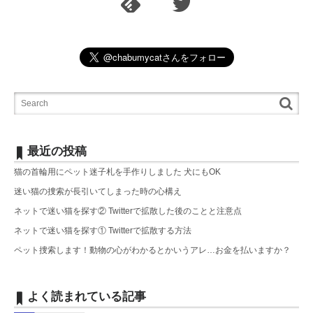
最近の投稿
猫の首輪用にペット迷子札を手作りしました 犬にもOK
迷い猫の捜索が長引いてしまった時の心構え
ネットで迷い猫を探す② Twitterで拡散した後のことと注意点
ネットで迷い猫を探す① Twitterで拡散する方法
ペット捜索します！動物の心がわかるとかいうアレ…お金を払いますか？
よく読まれている記事