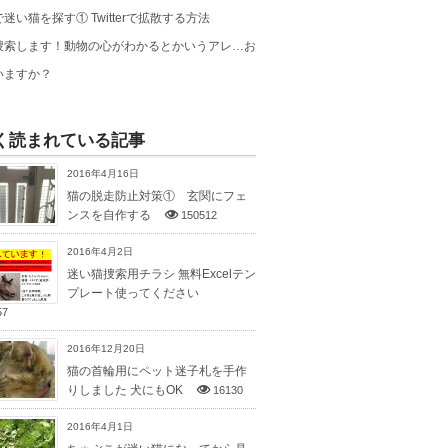
迷い猫を探す① Twitterで拡散する方法
捜索します！動物の心がわかるとかいうアレ…お
いますか？
く読まれている記事
2016年4月16日
猫の脱走防止対策① 玄関にフェ
ンスを自作する
150512
2016年4月2日
迷い猫捜索用チラシ 無料Excelテン
プレート使ってください
57
2016年12月20日
猫の首輪用にペット迷子札を手作
りしました 犬にもOK
16130
2016年4月1日