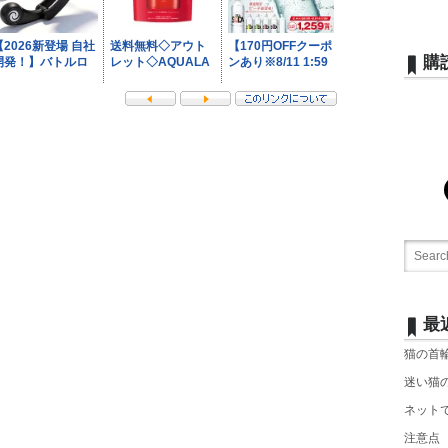
購
最
猫の首
迷い猫
ネットで
注意点