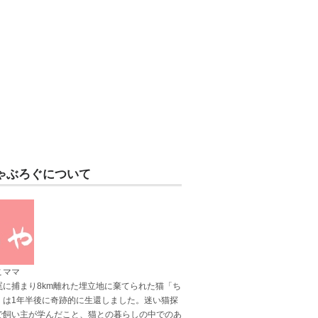
ゃぶろぐについて
こママ
罠に捕まり8km離れた埋立地に棄てられた猫「ち
」は1年半後に奇跡的に生還しました。迷い猫探
で飼い主が学んだこと、猫との暮らしの中でのあ