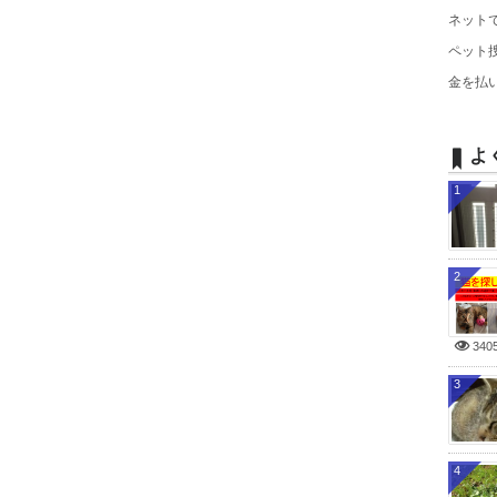
ネットで
ペット
金を払
よ
1
2
340
3
4