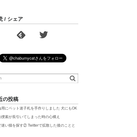
読 / シェア
近の投稿
輪用にペット迷子札を手作りしました 犬にもOK
の捜索が長引いてしまった時の心構え
迷い猫を探す② Twitterで拡散した後のことと