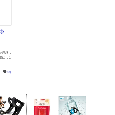
に②
か痛感し
い猫にしな
日
0件