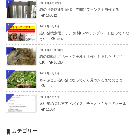
1
2016年4月16日
猫の脱走防止対策① 玄関にフェンスを自作する
150512
2
2016年4月2日
迷い猫捜索用チラシ 無料Excelテンプレート使ってくだ
さい
34054
3
2016年12月20日
猫の首輪用にペット迷子札を手作りしました 犬にも
OK
16130
4
2016年4月1日
ちゃぶこが迷い猫になってから見つかるまでのこと
11522
5
2016年5月6日
迷い猫の探し方アドバイス チャオさんからのメール
11054
カテゴリー