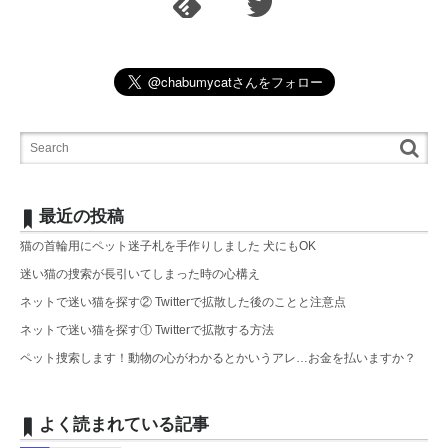
最近の投稿
猫の首輪用にペット迷子札を手作りしました 犬にもOK
迷い猫の捜索が長引いてしまった時の心構え
ネットで迷い猫を探す② Twitterで拡散した後のことと注意点
ネットで迷い猫を探す① Twitterで拡散する方法
ペット捜索します！動物の心がわかるとかいうアレ…お金を払いますか？
よく読まれている記事