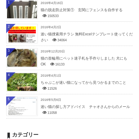
1
2016年4月16日
猫の脱走防止対策① 玄関にフェンスを自作する
150533
2
2016年4月2日
迷い猫捜索用チラシ 無料Excelテンプレート使ってくだ
さい
34064
3
2016年12月20日
猫の首輪用にペット迷子札を手作りしました 犬にも
OK
16133
4
2016年4月1日
ちゃぶこが迷い猫になってから見つかるまでのこと
11526
5
2016年5月6日
迷い猫の探し方アドバイス チャオさんからのメール
11058
カテゴリー